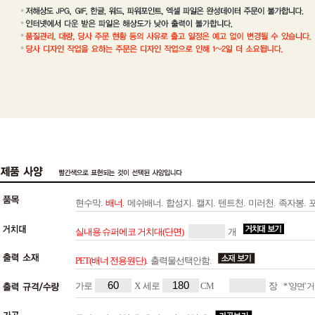
현수막.
배너.
메쉬배너.
합성지.
캘지.
텐트천.
미러천.
족자봉.
실내용 슈퍼에코 거치대(단면)
개
PET(배너 전용원단).
출력물선택안함.
가로
X 세로
CM
장
* '양면'