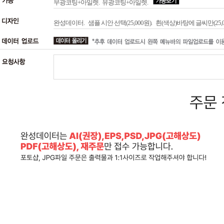
무광코팅+아일렛.
유광코팅+아일렛.
완성데이터.
샘플 시안 선택(25,000원).
흰(색상)바탕에 글씨만(25,0