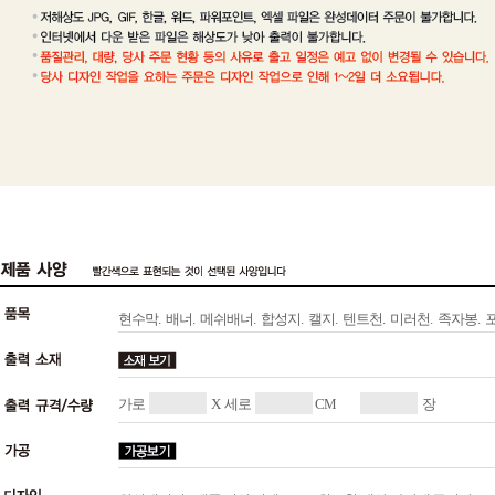
현수막.
배너.
메쉬배너.
합성지.
캘지.
텐트천.
미러천.
족자봉.
가로
X 세로
CM
장