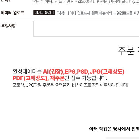
완성데이터.
샘플 시안 선택(25,000원).
흰(색상)바탕에 글씨만(25,0