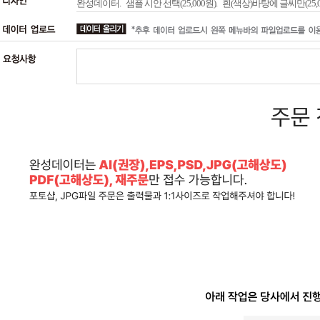
완성데이터.
샘플 시안 선택(25,000원).
흰(색상)바탕에 글씨만(25,0