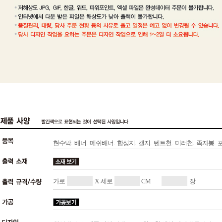
현수막.
배너.
메쉬배너.
합성지.
캘지.
텐트천.
미러천.
족자봉.
가로
X 세로
CM
장