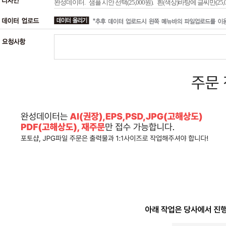
완성데이터.
샘플 시안 선택(25,000원).
흰(색상)바탕에 글씨만(25,0