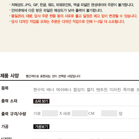
현수막.
배너.
메쉬배너.
합성지.
캘지.
텐트천.
미러천.
족자봉.
가로
X 세로
CM
장